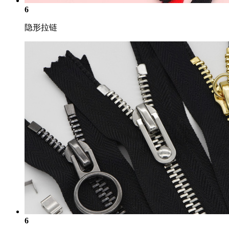
6
隐形拉链
6