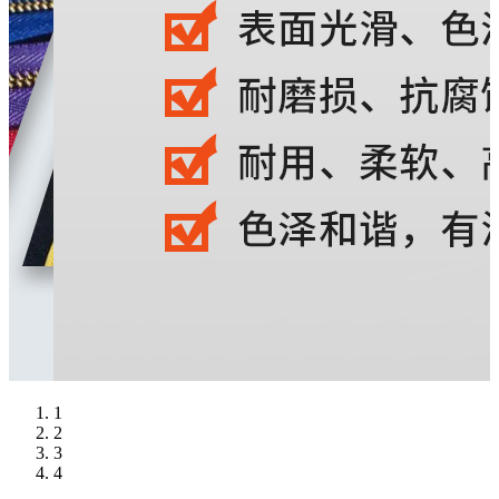
联系我们
LBS
1
2
3
4