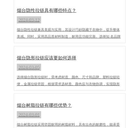
拉链。
烟台隐性拉链具有哪些特点？
2024-03-12
烟台隐性拉链兼具美观与实用，其设计巧妙隐藏于衣物中，提升整体
美感。同时，采用高品质材料制造，耐用且功能完善。选择知 名品牌
更可确保质量与服务的双重保障，无论是日常穿着还是特殊场合，都
能带来满意体验。
烟台隐形拉链应该要如何选择
2024-03-05
选择烟台隐形拉链时，需考虑材质、颜色、尺寸和品牌。塑料拉链轻
便，金属拉链坚固，根据需求选材质。颜色应与衣物协调，实现隐形
效果。准确测量尺寸，确保拉链顺畅使用。选择大厂品牌和质量可靠
的拉链，确保耐用性和售后服务。综合考虑这些因素，为您的衣物选
择合适的烟台隐形拉链，增添美观与实用性。
烟台树脂拉链有哪些优势？
2024-03-01
烟台树脂拉链采用坚固耐用的树脂材料，具有出色的耐磨性，能承受