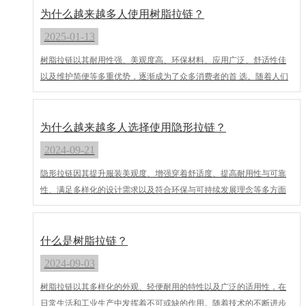
面，反复几次就会开合很顺利了。 海阳市荣盛拉链有限公司生产的拉
为什么越来越多人使用树脂拉链？
链经久耐用，是一家可靠的烟台拉链厂，款式众多，发货速度快，如
2025-01-13
有需要，欢迎您致电详询。
树脂拉链以其耐用性强、美观度高、环保材料、应用广泛、舒适性佳
以及维护简便等多重优势，逐渐成为了众多消费者的首 选。随着人们
对时尚、环保和舒适性的不断追求，树脂拉链的市场前景将更加广
阔。
为什么越来越多人选择使用隐形拉链？
2024-09-21
隐形拉链因其提升服装美观度、增强穿着舒适度、提高耐用性与可靠
性、满足多样化的设计需求以及符合环保与可持续发展理念等多方面
的优势，成为了越来越多人的选择。在未来的服装设计中，隐形拉链
的应用前景将更加广阔。
什么是树脂拉链？
2024-09-03
树脂拉链以其多样化的外观、轻便耐用的特性以及广泛的适用性，在
日常生活和工业生产中发挥着不可或缺的作用。随着技术的不断进步