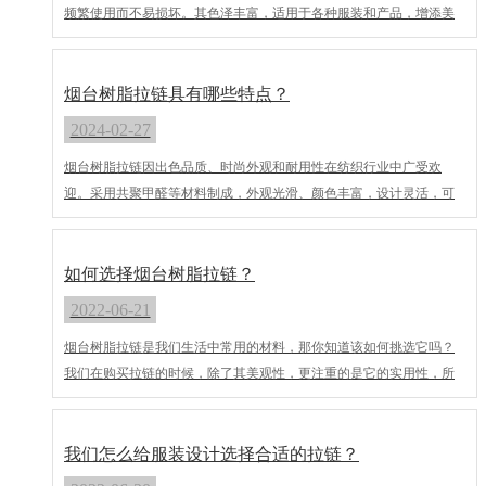
频繁使用而不易损坏。其色泽丰富，适用于各种服装和产品，增添美
观度。同时，它轻便易操作，给用户带来便捷体验。此外，作为环保
材料，树脂拉链可回收再利用，减少对环境的影响。因此，烟台树脂
拉链既实用又美观，受到广泛应用。
烟台树脂拉链具有哪些特点？
2024-02-27
烟台树脂拉链因出色品质、时尚外观和耐用性在纺织行业中广受欢
迎。采用共聚甲醛等材料制成，外观光滑、颜色丰富，设计灵活，可
广泛应用于服饰、羽绒服等领域。其耐用性超过尼龙拉链，确保长期
可靠使用，成为纺织行业的理想选择。
如何选择烟台树脂拉链？
2022-06-21
烟台树脂拉链是我们生活中常用的材料，那你知道该如何挑选它吗？
我们在购买拉链的时候，除了其美观性，更注重的是它的实用性，所
以主要得看上下拉动时是否顺畅。在拉合好之后，我们还要看左右齿
是否相互咬合，如果拉链齿不对称的话，那肯定会影响后期拉链的使
用。再就是我们看拉链的颜色和质量硬度，树脂拉链应用的场合比较
我们怎么给服装设计选择合适的拉链？
多，我们可以根据应用的地方来选择样式之类的。 海阳市荣盛拉链有