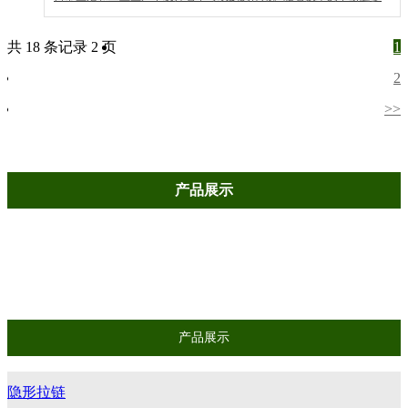
和消费者需求的不断变化，树脂拉链将继续保持其的魅力与优势，为
我们的生活带来更多便利与美好。
共 18 条记录 2 页
1
2
>>
产品展示
隐形拉链
金属拉链
树脂拉链
产品展示
隐形拉链