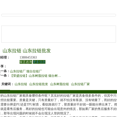
山东拉链 山东拉链批发
邢经理：
13806453363
留言咨询
更多信息
分享：
上一条：
山东拉链厂 烟台拉链厂
下一条：
【荣盛拉链】山东树脂拉链 烟台树脂拉链 山东拉链厂家
关键词：
山东拉链
山东拉链批发
山东树脂拉链
山东拉链厂家
产品介绍
好的山东拉链厂家都具备哪些条件呢？其实好的拉链厂家是具备很多条件的，但其中只
这些比较重要。质量是关键，只有质量好了，就不怕没有客源、没有销量了，而好的拉
只需要分辨是PU还是TPU材质，看纹路就行了，那质量好不好就一眼能分辨出来了。
后就是看售后服务，再好的拉链也可能会出现意外的情况，那如果厂家的售后服务不好
话，那等出现问题的时候就不会出现没人管的情况了。