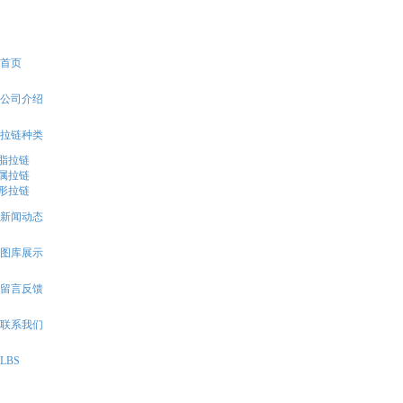
13806453363
首页
公司介绍
拉链种类
脂拉链
属拉链
形拉链
新闻动态
图库展示
留言反馈
联系我们
LBS