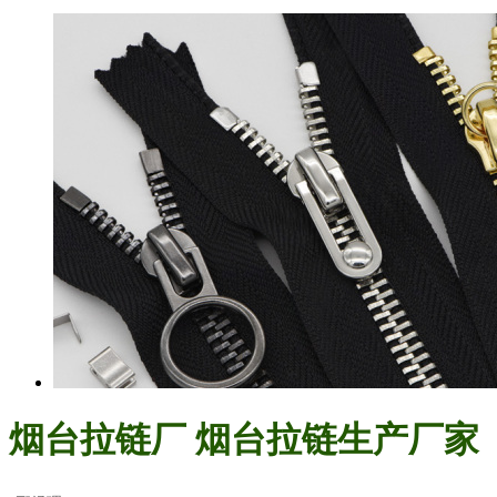
烟台拉链厂 烟台拉链生产厂家