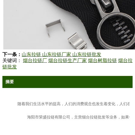
下一条：
山东拉链 山东拉链厂家 山东拉链批发
关键词：
烟台拉链厂
烟台拉链生产厂家
烟台树脂拉链
烟台拉
链批发
摘要
随着我们生活水平的提高，人们的消费观念也发生着变化，人们在购
    海阳市荣盛拉链有限公司，主营烟台拉链批发等业务，如果