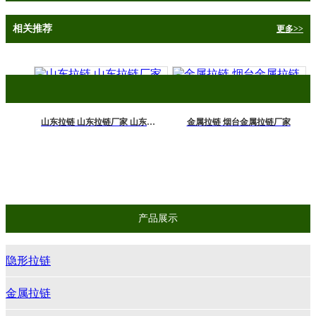
相关推荐
更多>>
山东拉链 山东拉链厂家 山东拉链批发
金属拉链 烟台金属拉链厂家
产品展示
隐形拉链
金属拉链
树脂拉链
产品展示
隐形拉链
金属拉链