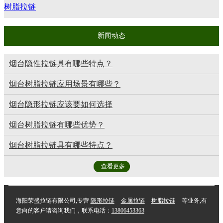
树脂拉链
新闻动态
烟台隐性拉链具有哪些特点？
烟台树脂拉链应用场景有哪些？
烟台隐形拉链应该要如何选择
烟台树脂拉链有哪些优势？
烟台树脂拉链具有哪些特点？
查看更多
海阳荣盛拉链有限公司,专营
隐形拉链
金属拉链
树脂拉链
等业务,有
意向的客户请咨询我们，联系电话：
13806453363