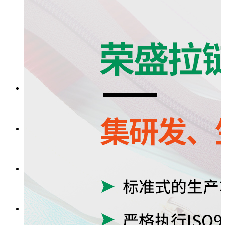
金属拉链
隐形拉链
新闻动态
图库展示
留言反馈
联系我们